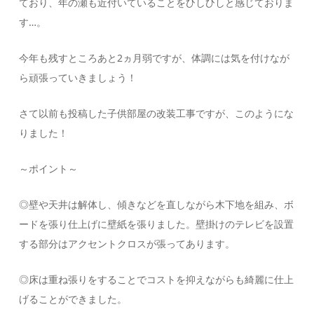
ており、年の瀬も近付いていることをひしひしと感じておりま
す…。
今年も残すところあと2ヵ月弱ですが、体調には気を付けなが
ら頑張っていきましょう！
さて以前も投稿した子供部屋の改装工事ですが、このようにな
りました！
～ポイント～
◎壁や天井は解体し、傾きなどを直しながら木下地を組み、ボ
ードを張り仕上げに壁紙を張りました。壁掛けのテレビを設置
する部分はアクセントクロスが張ってあります。
◎床は重ね張りをすることでコストを抑えながらも綺麗に仕上
げることができました。