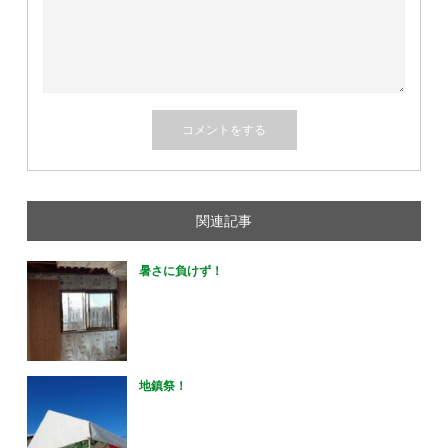
関連記事
暑さに負けず！
地鎮祭！